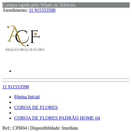
Compra rapida pelo Whats ou Telefone.
Atendimento:
11 911553598
11 911553598
Página Inicial
COROA DE FLORES
COROA DE FLORES PADRÃO HOME 04
Ref.:
CPH04
|
Disponibilidade:
Imediata